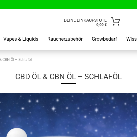
Lieferland
DEINE EINKAUFSTÜTE
0,00 €
E-Mail
Vapes & Liquids
Raucherzubehör
Growbedarf
Wiss
Passwo
& CBN Öl – Schlaföl
CBD ÖL & CBN ÖL – SCHLAFÖL
Kunden od
Passwort 