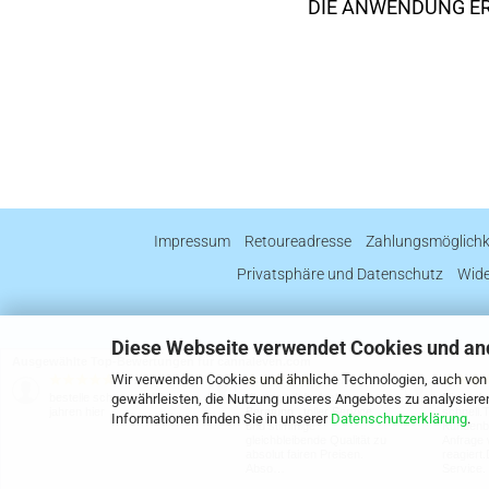
DIE ANWENDUNG E
Impressum
Retoureadresse
Zahlungsmöglichk
Privatsphäre und Datenschutz
Wide
Diese Webseite verwendet Cookies und an
Ausgewählte Top-Bewertungen für cannaleven.com
Wir verwenden Cookies und ähnliche Technologien, auch von D
29.07.26
22.07.26
▼
▼
gewährleisten, die Nutzung unseres Angebotes zu analysiere
bestelle schon seit 10
Klasse telefonische
Die Lief
jahren hier
Beratung , toller Service
schnell.T
Informationen finden Sie in unserer
Datenschutzerklärung
.
und stimmige
Kundenbe
gleichbleibende Qualität zu
Anfrage 
absolut fairen Preisen.
reagiert
Abso…
Service.