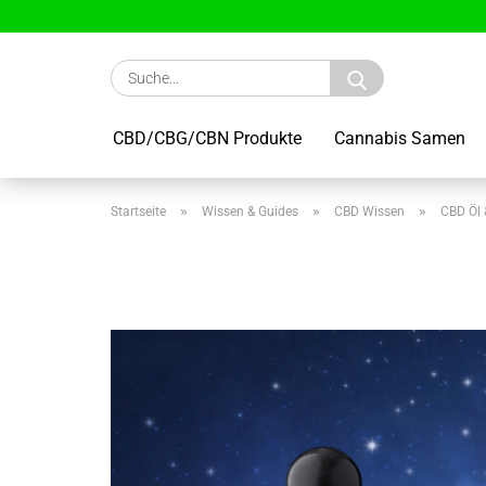
Suche...
CBD/CBG/CBN Produkte
Cannabis Samen
»
»
»
Startseite
Wissen & Guides
CBD Wissen
CBD Öl 