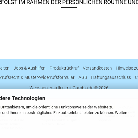
RFOLGT IM RAHMEN DER PERSÖNLICHEN ROUTINE UN
eiten
Jobs & Aushilfen
Produktrückruf
Versandkosten
Hinweise z
rrufsrecht & Muster-Widerrufsformular
AGB
Haftungsausschluss
C
Webshop erstellen
mit Gambio.de © 2026
dere Technologien
rittanbietern, um die ordentliche Funktionsweise der Website zu
06.07.26
23.06.26
07.05.26
▼
▼
▼
n und Ihnen ein bestmögliches Einkaufserlebnis bieten zu können. Weitere
erung ging
Ich kaufe schon länger dort
Ich bin immer wieder von
olle
ein, bin super zufrieden.
der Qualität der Produkte
treuung.Auf die
Super Produkte zu guten
begeistert.
wurde schnell
Preisen. Danke
.Danke für Ihren