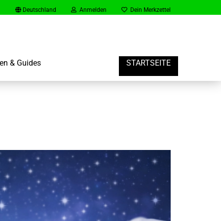
Deutschland
Anmelden
Dein Merkzettel
en & Guides
STARTSEITE
rt
er Gast Konto erstellen
vergessen?