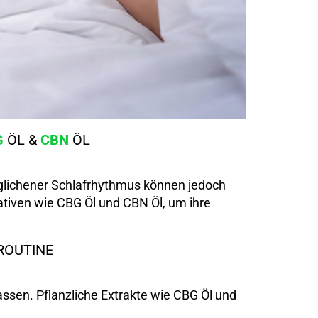
G
ÖL &
CBN
ÖL
geglichener Schlafrhythmus können jedoch
tiven wie CBG Öl und CBN Öl, um ihre
ROUTINE
ssen. Pflanzliche Extrakte wie CBG Öl und