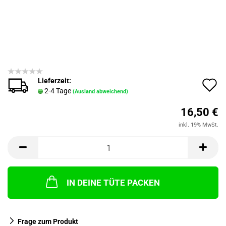
Lieferzeit:
A
2-4 Tage
(Ausland abweichend)
d
16,50 €
M
inkl. 19% MwSt.
IN DEINE TÜTE PACKEN
Frage zum Produkt