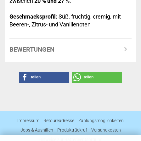
zwischen
20 % und 27 %
.
Geschmacksprofil:
Süß, fruchtig, cremig, mit
Beeren-, Zitrus- und Vanillenoten
BEWERTUNGEN
teilen
teilen
Impressum
Retoureadresse
Zahlungsmöglichkeiten
Jobs & Aushilfen
Produktrückruf
Versandkosten
Hinweise zur Batterieentsorgung