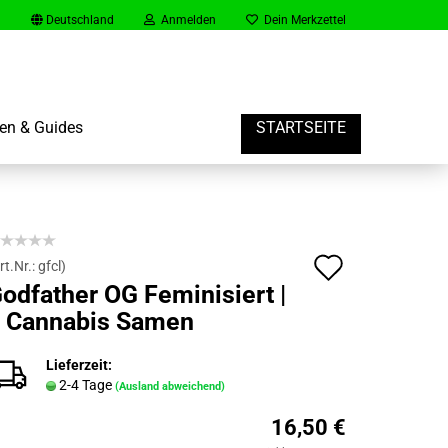
Deutschland
Anmelden
Dein Merkzettel
en & Guides
STARTSEITE
rt
Auf
rt.Nr.:
gfcl
)
odfather OG Feminisiert |
er Gast Konto erstellen
den
 Cannabis Samen
vergessen?
Merkzett
Lieferzeit:
2-4 Tage
(Ausland abweichend)
16,50 €