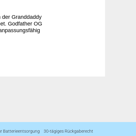
ch der Granddaddy
net. Godfather OG
 anpassungsfähig
ur Batterieentsorgung
30-tägiges Rückgaberecht