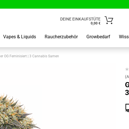
Lieferland
DEINE EINKAUFSTÜTE
0,00 €
E-Mail
Vapes & Liquids
Raucherzubehör
Growbedarf
Wiss
Passwo
er OG Feminisiert | 3 Cannabis Samen
(A
G
Kunden od
3
Passwort 