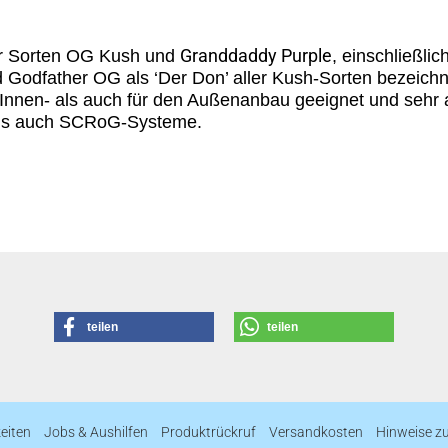
Granddaddy Purple
r Sorten OG Kush und
, einschließli
rd Godfather OG als ‘Der Don’ aller Kush-Sorten bezeich
n Innen- als auch für den Außenanbau geeignet und sehr
als auch SCRoG-Systeme.
teilen
teilen
eiten
Jobs & Aushilfen
Produktrückruf
Versandkosten
Hinweise z