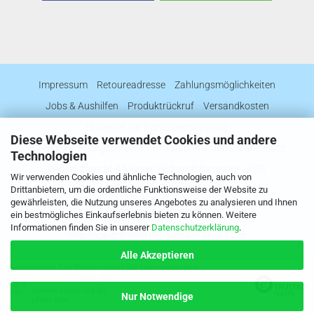
Impressum
Retoureadresse
Zahlungsmöglichkeiten
Jobs & Aushilfen
Produktrückruf
Versandkosten
Hinweise zur Batterieentsorgung
Diese Webseite verwendet Cookies und andere
30-tägiges Rückgaberecht
Privatsphäre und Datenschutz
Technologien
Widerrufsrecht & Muster-Widerrufsformular
AGB
Wir verwenden Cookies und ähnliche Technologien, auch von
Drittanbietern, um die ordentliche Funktionsweise der Website zu
Haftungsausschluss
Callback Service
gewährleisten, die Nutzung unseres Angebotes zu analysieren und Ihnen
Cookie Einstellungen
ein bestmögliches Einkaufserlebnis bieten zu können. Weitere
Informationen finden Sie in unserer
Datenschutzerklärung
.
Webshop erstellen
mit Gambio.de © 2026
Alle Akzeptieren
Ausgewählte Top-Bewertungen für cannaleven.com
29.07.26
▼
bestelle schon seit 10
Nur Notwendige
jahren hier