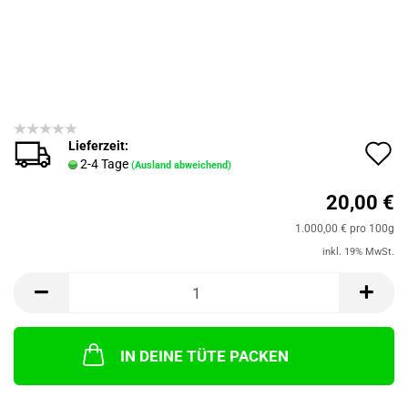
Lieferzeit:
A
2-4 Tage
(Ausland abweichend)
d
20,00 €
M
1.000,00 € pro 100g
inkl. 19% MwSt.
IN DEINE TÜTE PACKEN