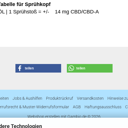
belle für Sprühkopf
L | 1 Sprühstoß = +/- 14 mg CBD/CBD-A
teilen
teilen
eiten
Jobs & Aushilfen
Produktrückruf
Versandkosten
Hinweise z
rrufsrecht & Muster-Widerrufsformular
AGB
Haftungsausschluss
C
Webshop erstellen
mit Gambio.de © 2026
dere Technologien