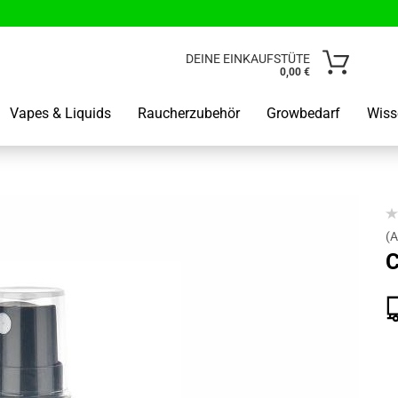
Lieferland
DEINE EINKAUFSTÜTE
0,00 €
E-Mail
Vapes & Liquids
Raucherzubehör
Growbedarf
Wiss
Passwo
(A
C
Kunden od
Passwort 