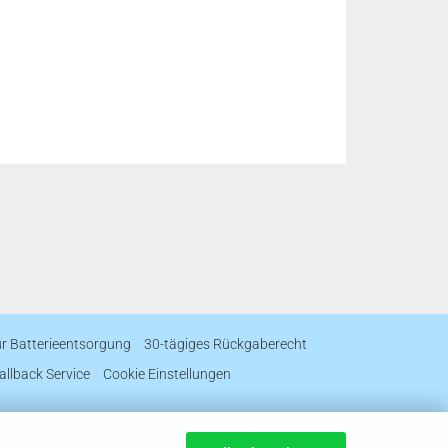
ur Batterieentsorgung
30-tägiges Rückgaberecht
allback Service
Cookie Einstellungen