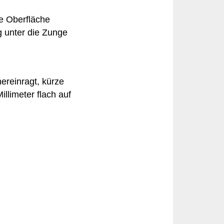
e Oberfläche
g unter die Zunge
ereinragt, kürze
llimeter flach auf