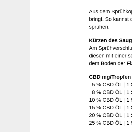
Aus dem Sprühkopf
bringt. So kannst
sprühen.
Kürzen des Saug
Am Sprühverschluss
diesen mit einer s
dem Boden der Fla
CBD mg/Tropfen 
5 % CBD ÖL | 1 S
8 % CBD ÖL | 1 S
10 % CBD ÖL | 1 S
15 % CBD ÖL | 1 S
20 % CBD ÖL | 1 S
25 % CBD ÖL | 1 S