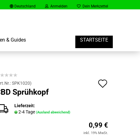
Deutschland
Anmelden
Dein Merkzettel
en & Guides
STARTSEITE
rt
Auf
rt.Nr.:
SPK1020
)
BD Sprühkopf
er Gast Konto erstellen
den
vergessen?
Merkzett
Lieferzeit:
2-4 Tage
(Ausland abweichend)
0,99 €
inkl. 19% MwSt.