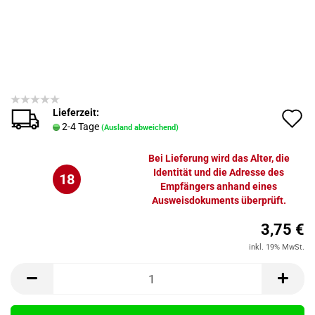
Lieferzeit:
A
2-4 Tage
(Ausland abweichend)
d
Bei Lieferung wird das Alter, die
M
Identität und die Adresse des
18
Empfängers anhand eines
Ausweisdokuments überprüft.
3,75 €
inkl. 19% MwSt.