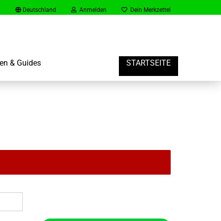
Deutschland
Anmelden
Dein Merkzettel
en & Guides
STARTSEITE
rt
er Gast Konto erstellen
vergessen?