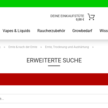
Lieferland
DEINE EINKAUFSTÜTE
0,00 €
E-Mail
Vapes & Liquids
Raucherzubehör
Growbedarf
Wiss
Passwo
»
»
»
g
Ernte & nach der Ernte
Ernte, Trocknung und Aushärtung
ERWEITERTE SUCHE
Kunden od
Passwort 