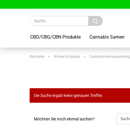
Suche...
CBD/CBG/CBN Produkte
Cannabis Samen
»
»
Startseite
Wissen & Guides
Cannabis-Anbauanleitun
Die Suche ergab keine genauen Treffer.
MÖCHTEN
Möchten Sie noch einmal suchen?
SIE
NOCH