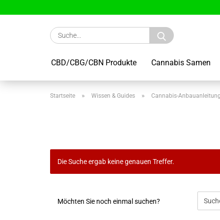
Suche...
CBD/CBG/CBN Produkte
Cannabis Samen
»
»
Startseite
Wissen & Guides
Cannabis-Anbauanleitun
Die Suche ergab keine genauen Treffer.
MÖCHTEN
Möchten Sie noch einmal suchen?
SIE
NOCH