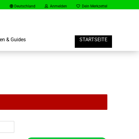
Deutschland
Anmelden
Dein Merkzettel
en & Guides
STARTSEITE
rt
er Gast Konto erstellen
vergessen?