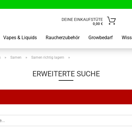
Lieferland
DEINE EINKAUFSTÜTE
0,00 €
E-Mail
Vapes & Liquids
Raucherzubehör
Growbedarf
Wiss
Passwo
»
»
»
g
Samen
Samen richtig lagern
ERWEITERTE SUCHE
Kunden od
Passwort 